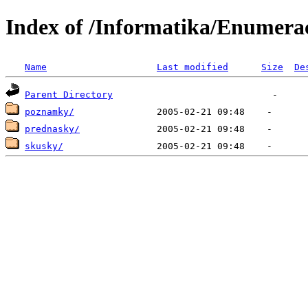
Index of /Informatika/Enumera
Name
Last modified
Size
De
Parent Directory
poznamky/
prednasky/
skusky/