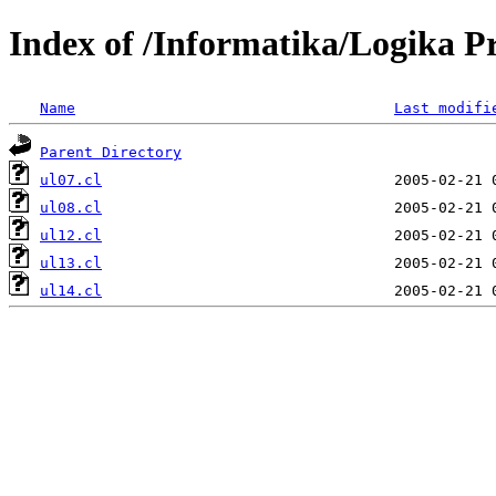
Index of /Informatika/Logika P
Name
Last modifi
Parent Directory
ul07.cl
ul08.cl
ul12.cl
ul13.cl
ul14.cl