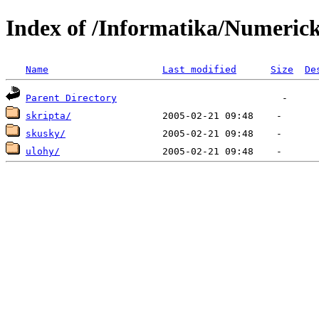
Index of /Informatika/Numeric
Name
Last modified
Size
De
Parent Directory
skripta/
skusky/
ulohy/