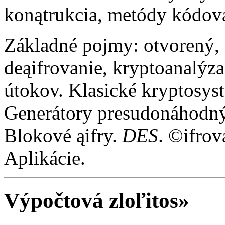
konątrukcia, metódy kódov
Základné pojmy: otvorený, ą
deąifrovanie, kryptoanalýz
útokov. Klasické kryptosys
Generátory presudonáhodnýc
Blokové ąifry.
DES
. ©ifro
Aplikácie.
Výpočtová zloľitos»