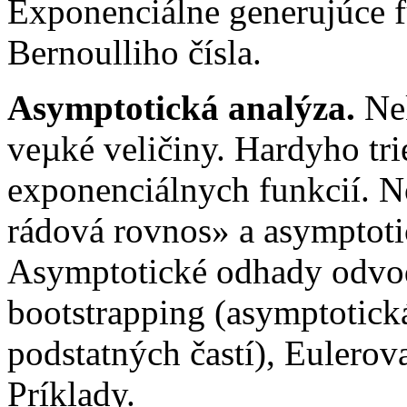
Exponenciálne generujúce fu
Bernoulliho čísla.
Asymptotická analýza.
Nek
veµké veličiny. Hardyho tri
exponenciálnych funkcií. N
rádová rovnos» a asymptoti
Asymptotické odhady odvo
bootstrapping (asymptotická 
podstatných častí), Eulerov
Príklady.