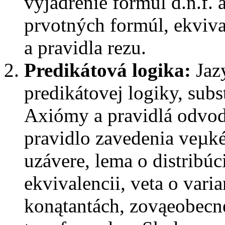
vyjadrenie formúl d.n.f. a 
prvotných formúl, ekviv
a pravidla rezu.
Predikátová logika:
Jazy
predikátovej logiky, sub
Axiómy a pravidlá odvode
pravidlo zavedenia veµké
uzávere, lema o distribúci
ekvivalencii, veta o varia
konątantách, zovąeobecne