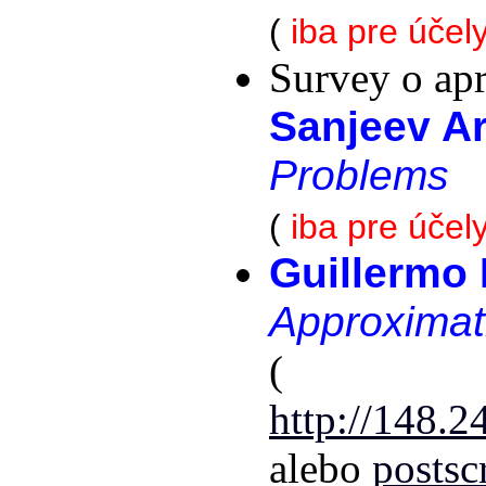
(
iba pre účel
Survey o ap
Sanjeev Ar
Problems
(
iba pre účel
Guillermo 
Approximat
(
http://148.
alebo
postsc