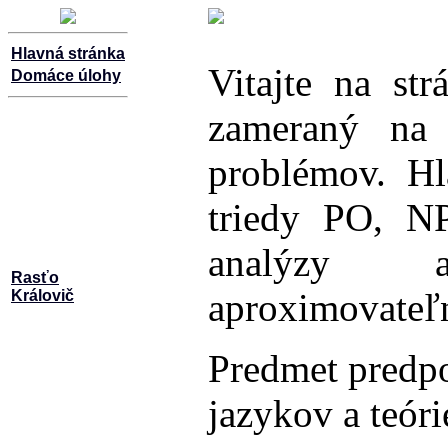
Hlavná stránka
Vitajte na st
Domáce úlohy
zameraný na 
problémov. Hl
triedy PO, N
analýzy ap
Rasťo
aproximovateľn
Královič
Predmet predpo
jazykov a teórie