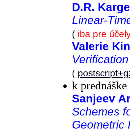
D.R. Karger
Linear-Tim
(
iba pre účel
Valerie Ki
Verificatio
(
postscript+g
k prednáške 
Sanjeev Ar
Schemes fo
Geometric 