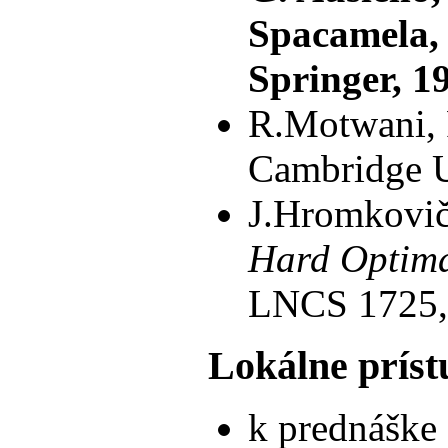
Spacamela,
Springer, 1
R.Motwani,
Cambridge U
J.Hromkovi
Hard Optima
LNCS 1725, 
Lokálne príst
k prednáške 