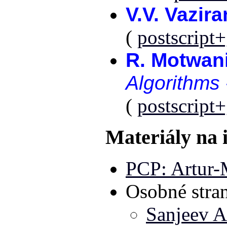
V.V. Vazira
(
postscript
R. Motwani
Algorithms 
(
postscript
Materiály na 
PCP: Artur-
Osobné stra
Sanjeev A