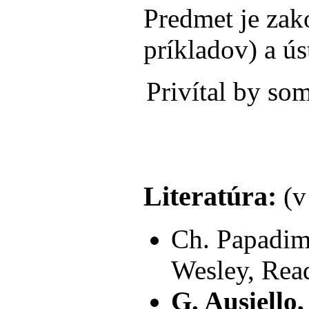
Predmet je zak
príkladov) a ús
Privítal by so
Literatúra:
(v
Ch. Papadim
Wesley, Rea
G. Ausiello