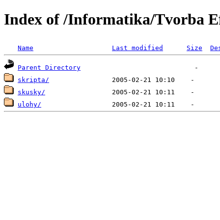
Index of /Informatika/Tvorba E
Name
Last modified
Size
De
Parent Directory
skripta/
skusky/
ulohy/