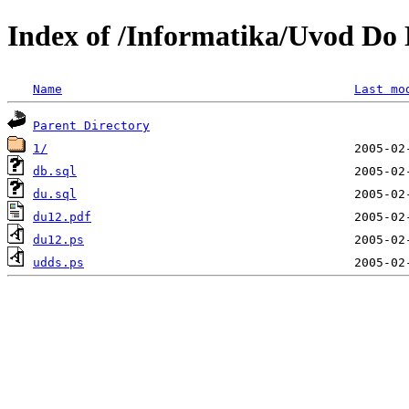
Index of /Informatika/Uvod Do
Name
Last mo
Parent Directory
1/
db.sql
du.sql
du12.pdf
du12.ps
udds.ps