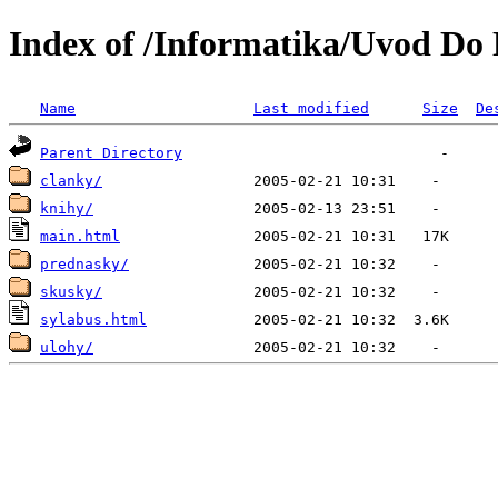
Index of /Informatika/Uvod Do
Name
Last modified
Size
De
Parent Directory
clanky/
knihy/
main.html
prednasky/
skusky/
sylabus.html
ulohy/