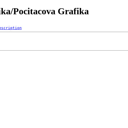
ika/Pocitacova Grafika
escription