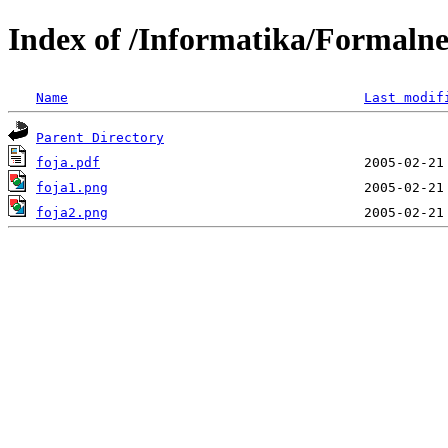
Index of /Informatika/Formaln
Name
Last modif
Parent Directory
foja.pdf
foja1.png
foja2.png