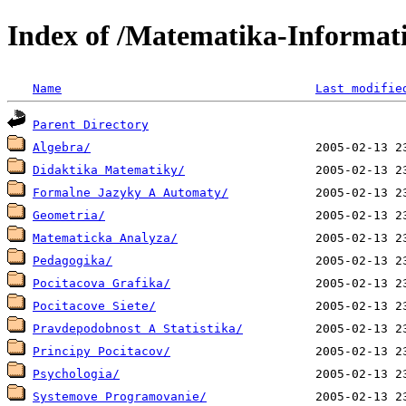
Index of /Matematika-Informat
Name
Last modifie
Parent Directory
Algebra/
Didaktika Matematiky/
Formalne Jazyky A Automaty/
Geometria/
Matematicka Analyza/
Pedagogika/
Pocitacova Grafika/
Pocitacove Siete/
Pravdepodobnost A Statistika/
Principy Pocitacov/
Psychologia/
Systemove Programovanie/